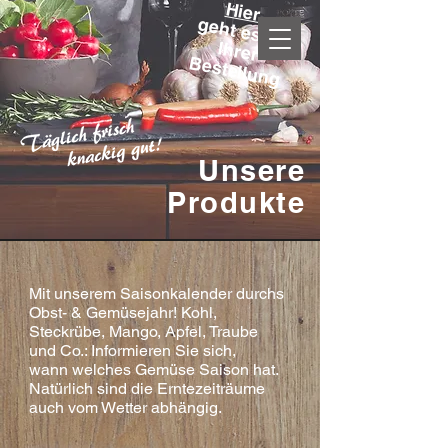
Hier
geht
es zu
Ihrer
Bestellung
Unsere
Produkte
Mit unserem Saisonkalender durchs
Obst- & Gemüsejahr!
Kohl,
Steckrübe, Mango, Apfel, Traube
und Co.: Informieren Sie sich,
wann
welches Gemüse Saison hat.
Natürlich sind die Erntezeiträume
auch vom Wetter
abhängig.