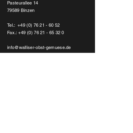
Pasteurallee 14
79589 Binzen
Tel.:
+49 (0) 76 21 - 60 52
Fax.:
+49 (0) 76 21 - 65 32 0
info@walliser-obst-gemuese.de
Namen eingeben
E-Mail-Adresse eingeben
Betreff eingeben