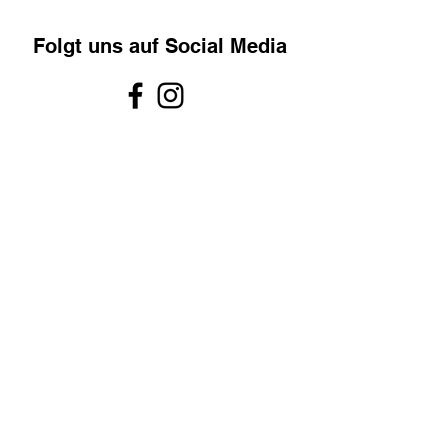
Folgt uns auf Social Media